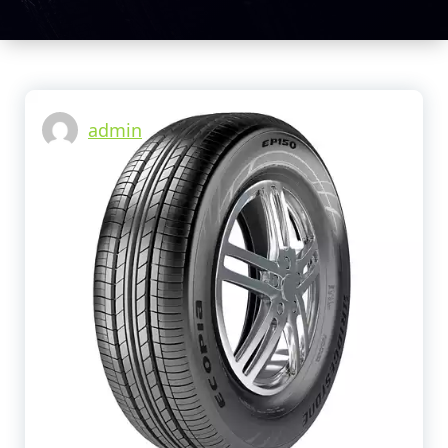
tu vehículo.
Centro
Llantero
Guarapos Y
Repuestos
Para Camión
admin