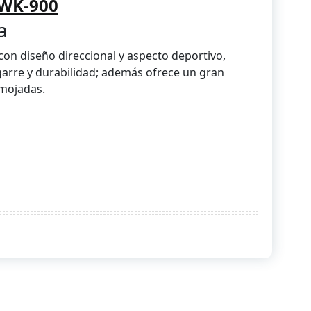
AWK-900
a
con diseño direccional y aspecto deportivo,
garre y durabilidad; además ofrece un gran
 mojadas.