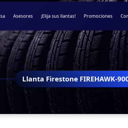
sa
Asesores
¡Elija sus llantas!
Promociones
Co
restone FIREHAWK-900