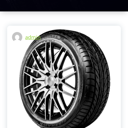
tu vehículo.
Centro
Llantero
Guarapos Y
Repuestos
Para Camión
admin