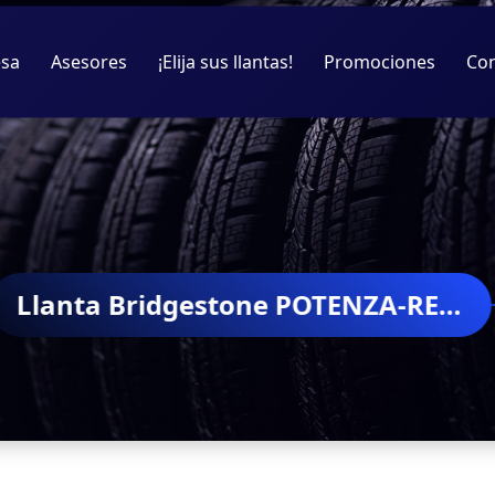
sa
Asesores
¡Elija sus llantas!
Promociones
Co
Llanta Bridgestone POTENZA-RE760-SPORT