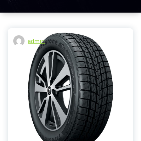
tu vehículo.
Centro
Llantero
Guarapos Y
Repuestos
Para Camión
admin