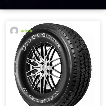
tu vehículo.
Centro
Llantero
Guarapos Y
Repuestos
Para Camión
admin