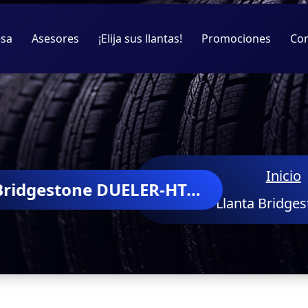
sa
Asesores
¡Elija sus llantas!
Promociones
Co
Inicio
Llanta Bridgestone DUELER-HT-840
Llanta Bridge