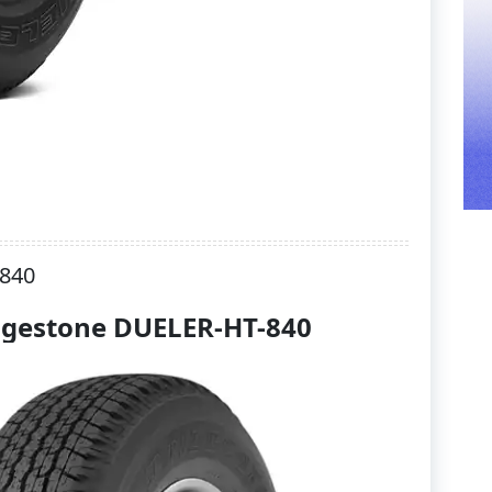
-840
dgestone DUELER-HT-840