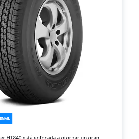
EMAIL
er HT840 está enfocada a otorgar un gran