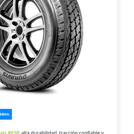
EMAIL
vis R630
: alta durabilidad, tracción confiable y