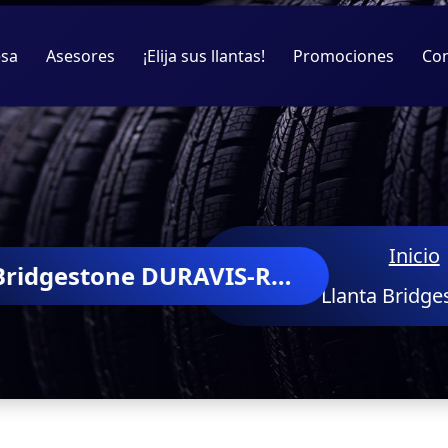
sa
Asesores
¡Elija sus llantas!
Promociones
Co
Inicio
Llanta Bridgestone DURAVIS-R630
Llanta Bridg