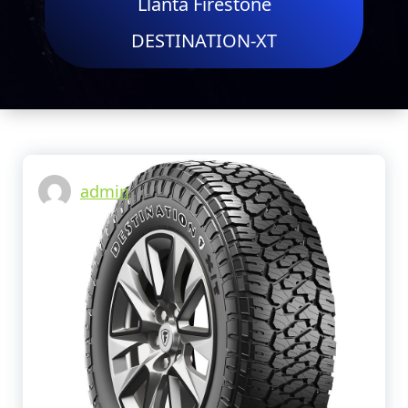
tu vehículo.
Llanta Firestone
Centro
DESTINATION-XT
Llantero
Guarapos Y
Repuestos
Para Camión
admin