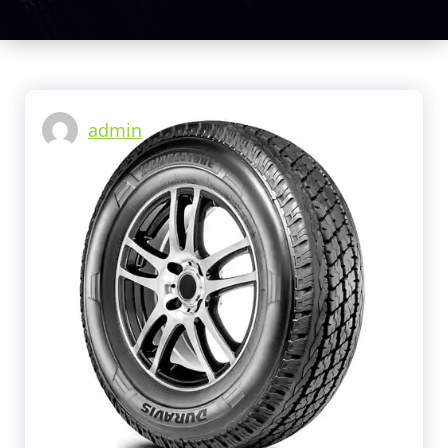
tu vehículo.
Centro
Llantero
Guarapos Y
Repuestos
Para Camión
admin